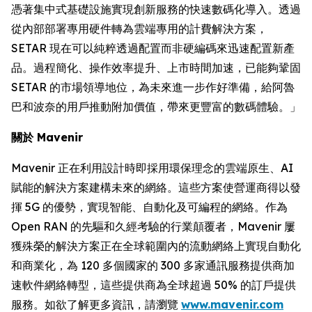
憑著集中式基礎設施實現創新服務的快速數碼化導入。透過
從內部部署專用硬件轉為雲端專用的計費解決方案，
SETAR 現在可以純粹透過配置而非硬編碼來迅速配置新產
品。過程簡化、操作效率提升、上市時間加速，已能夠鞏固
SETAR 的市場領導地位，為未來進一步作好準備，給阿魯
巴和波奈的用戶推動附加價值，帶來更豐富的數碼體驗。」
關於 Mavenir
Mavenir 正在利用設計時即採用環保理念的雲端原生、AI
賦能的解決方案建構未來的網絡。這些方案使營運商得以發
揮 5G 的優勢，實現智能、自動化及可編程的網絡。作為
Open RAN 的先驅和久經考驗的行業顛覆者，Mavenir 屢
獲殊榮的解決方案正在全球範圍內的流動網絡上實現自動化
和商業化，為 120 多個國家的 300 多家通訊服務提供商加
速軟件網絡轉型，這些提供商為全球超過 50% 的訂戶提供
服務。如欲了解更多資訊，請瀏覽
www.mavenir.com