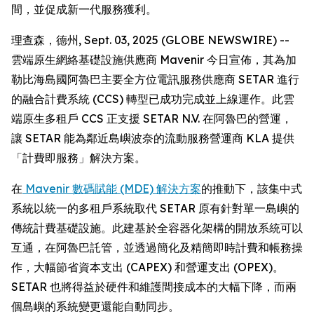
間，並促成新一代服務獲利。
理查森，德州, Sept. 03, 2025 (GLOBE NEWSWIRE) --
雲端原生網絡基礎設施供應商 Mavenir 今日宣佈，其為加
勒比海島國阿魯巴主要全方位電訊服務供應商 SETAR 進行
的融合計費系統 (CCS) 轉型已成功完成並上線運作。此雲
端原生多租戶 CCS 正支援 SETAR N.V. 在阿魯巴的營運，
讓 SETAR 能為鄰近島嶼波奈的流動服務營運商 KLA 提供
「計費即服務」解決方案。
在
Mavenir 數碼賦能 (MDE) 解決方案
的推動下，該集中式
系統以統一的多租戶系統取代 SETAR 原有針對單一島嶼的
傳統計費基礎設施。此建基於全容器化架構的開放系統可以
互通，在阿魯巴託管，並透過簡化及精簡即時計費和帳務操
作，大幅節省資本支出 (CAPEX) 和營運支出 (OPEX)。
SETAR 也將得益於硬件和維護間接成本的大幅下降，而兩
個島嶼的系統變更還能自動同步。