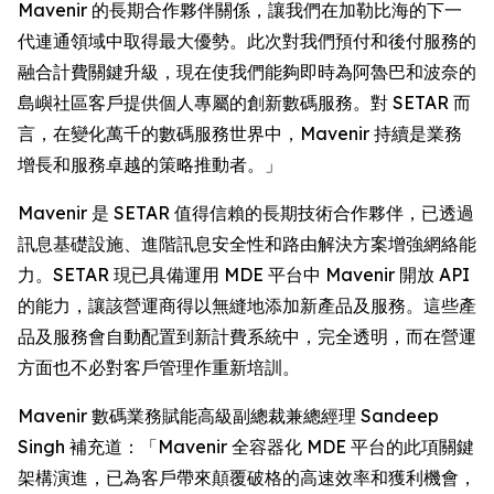
Mavenir 的長期合作夥伴關係，讓我們在加勒比海的下一
代連通領域中取得最大優勢。此次對我們預付和後付服務的
融合計費關鍵升級，現在使我們能夠即時為阿魯巴和波奈的
島嶼社區客戶提供個人專屬的創新數碼服務。對 SETAR 而
言，在變化萬千的數碼服務世界中，Mavenir 持續是業務
增長和服務卓越的策略推動者。」
Mavenir 是 SETAR 值得信賴的長期技術合作夥伴，已透過
訊息基礎設施、進階訊息安全性和路由解決方案增強網絡能
力。SETAR 現已具備運用 MDE 平台中 Mavenir 開放 API
的能力，讓該營運商得以無縫地添加新產品及服務。這些產
品及服務會自動配置到新計費系統中，完全透明，而在營運
方面也不必對客戶管理作重新培訓。
Mavenir 數碼業務賦能高級副總裁兼總經理 Sandeep
Singh 補充道：「Mavenir 全容器化 MDE 平台的此項關鍵
架構演進，已為客戶帶來顛覆破格的高速效率和獲利機會，