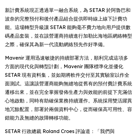
新計費系統現正透過單一融合系統，為 SETAR 於阿魯巴和
波奈的完整預付和後付產品組合提供即時線上線下計費功
能。這場轉型升級讓 SETAR 能夠毫不費力地向用戶提供數
碼產品套裝，並在該營運商持續進行加勒比海地區網絡轉型
之際，確保其為新一代流動網絡預先作好準備。
Mavenir 運用迅速敏捷的持續部署方法，順利完成這項多
方面的現代化與轉型計劃，Mavenir 團隊標準化並優化
SETAR 現有資料集，並如期將軟件交付至其實驗室以作全
面測試。這讓該營運商能夠無縫地從舊有的預付費計費系統
遷移出來，並在完全掌握發佈生產力與效能的前提下充滿信
心地啟動，同時有助確保業務持續運作。系統採用雙活躍異
地冗餘配置，部署於兩個資料中心，從而確保高可用性、容
錯能力及無縫的故障轉移功能。
SETAR 行政總裁 Roland Croes 評論道：「我們與