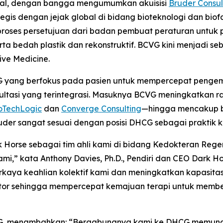
ional, dengan bangga mengumumkan akuisisi
Bruder Consul
tegis dengan jejak global di bidang bioteknologi dan bio
proses persetujuan dari badan pembuat peraturan untuk 
erta bedah plastik dan rekonstruktif. BCVG kini menjadi 
ve Medicine.
G yang berfokus pada pasien untuk mempercepat pengem
ltasi yang terintegrasi. Masuknya BCVG meningkatkan r
oTechLogic
dan
Converge Consulting
—hingga mencakup bi
uder sangat sesuai dengan posisi DHCG sebagai praktik ko
Horse sebagai tim ahli kami di bidang Kedokteran Reg
ami,” kata Anthony Davies, Ph.D., Pendiri dan CEO Dark
kaya keahlian kolektif kami dan meningkatkan kapasita
or sehingga mempercepat kemajuan terapi untuk member
O BCVG, menambahkan: “Bergabungnya kami ke DHCG memun