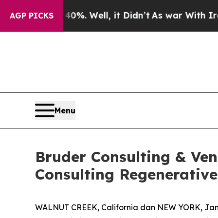
und 40%. Well, it Didn’t
As war With Iran Drove
AGP PICKS
Menu
Bruder Consulting & Ve
Consulting Regenerative
WALNUT CREEK, California dan NEW YORK, Jan