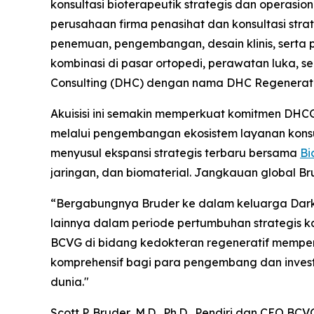
konsultasi bioterapeutik strategis dan operas
perusahaan firma penasihat dan konsultasi stra
penemuan, pengembangan, desain klinis, serta 
kombinasi di pasar ortopedi, perawatan luka, s
Consulting (DHC) dengan nama DHC Regenerati
Akuisisi ini semakin memperkuat komitmen DHC
melalui pengembangan ekosistem layanan konsu
menyusul ekspansi strategis terbaru bersama
Bi
jaringan, dan biomaterial. Jangkauan global Br
“Bergabungnya Bruder ke dalam keluarga Dark 
lainnya dalam periode pertumbuhan strategis k
BCVG di bidang kedokteran regeneratif memper
komprehensif bagi para pengembang dan invest
dunia."
Scott P. Bruder, M.D., Ph.D., Pendiri dan CE