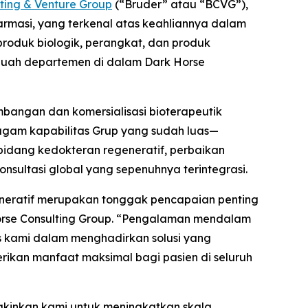
ting & Venture Group
(“Bruder” atau “BCVG”),
farmasi, yang terkenal atas keahliannya dalam
produk biologik, perangkat, dan produk
sebuah departemen di dalam Dark Horse
bangan dan komersialisasi bioterapeutik
agam kapabilitas Grup yang sudah luas—
dang kedokteran regeneratif, perbaikan
nsultasi global yang sepenuhnya terintegrasi.
eneratif merupakan tonggak pencapaian penting
 Horse Consulting Group. “Pengalaman mendalam
s kami dalam menghadirkan solusi yang
ikan manfaat maksimal bagi pasien di seluruh
gkinkan kami untuk meningkatkan skala