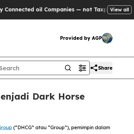
ected oil Companies — not Taxpayers — the Chanc
View all
Provided by AGP
Share
enjadi Dark Horse
Group
(“DHCG” atau “Group”), pemimpin dalam