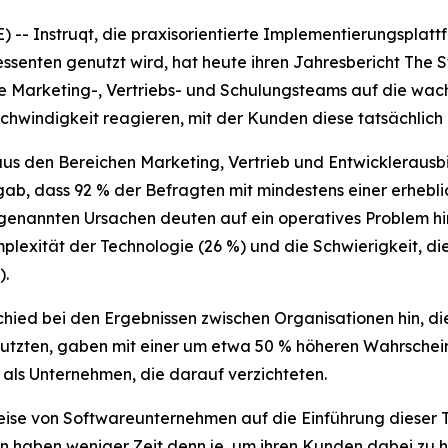
Instruqt, die praxisorientierte Implementierungsplatt
ssenten genutzt wird, hat heute ihren Jahresbericht
The S
ie Marketing-, Vertriebs- und Schulungsteams auf die wa
chwindigkeit reagieren, mit der Kunden diese tatsächlich
us den Bereichen Marketing, Vertrieb und Entwickleraus
ab, dass 92 % der Befragten mit mindestens einer erhebl
n genannten Ursachen deuten auf ein operatives Problem h
exität der Technologie (26 %) und die Schwierigkeit, die 
).
chied bei den Ergebnissen zwischen Organisationen hin, die
utzten, gaben mit einer um etwa 50 % höheren Wahrscheinli
, als Unternehmen, die darauf verzichteten.
eise von Softwareunternehmen auf die Einführung dieser 
 haben weniger Zeit denn je, um ihren Kunden dabei zu he