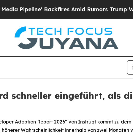
peline' Backfires Amid Rumors Trump Will cut P
rd schneller eingeführt, als 
loper Adoption Report 2026“ von Instruqt kommt zu dem E
öherer Wahrscheinlichkeit innerhalb von zwei Monaten vol