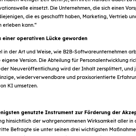
tionswelle einsetzt. Die Unternehmen, die sich einen Vorsp
iejenigen, die es geschafft haben, Marketing, Vertrieb und
h erleben kann.“
u einer operativen Lücke geworden
el in der Art und Weise, wie B2B-Softwareunternehmen arb
e eigene Version. Die Abteilung für Personalentwicklung rich
eder Neuveröffentlichung wird der Inhalt zersplittert, un
 einzige, wiederverwendbare und praxisorientierte Erfahru
 von KI umsetzen.
enigsten genutzte Instrument zur Förderung der Akze
ng hinsichtlich der wahrgenommenen Wirksamkeit aller in
te Befragte sie unter seinen drei wichtigsten Maßnahmen