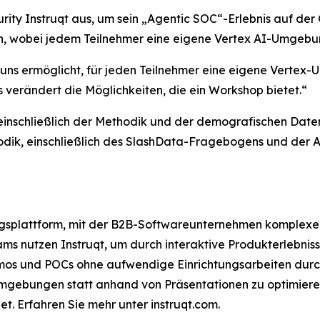
ity Instruqt aus, um sein „Agentic SOC“-Erlebnis auf der
en, wobei jedem Teilnehmer eine eigene Vertex AI-Umgebu
es uns ermöglicht, für jeden Teilnehmer eine eigene Vertex-
verändert die Möglichkeiten, die ein Workshop bietet.“
 einschließlich der Methodik und der demografischen Daten
hodik, einschließlich des SlashData-Fragebogens und der
ungsplattform, mit der B2B-Softwareunternehmen komplexe
s nutzen Instruqt, um durch interaktive Produkterlebnisse
mos und POCs ohne aufwendige Einrichtungsarbeiten durc
 Umgebungen statt anhand von Präsentationen zu optimier
. Erfahren Sie mehr unter instruqt.com.